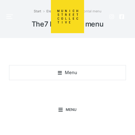
Start
Elements
The7 Horizontal menu
Sie befinden sich hier:
The7 Horizontal menu
Menu
MENU