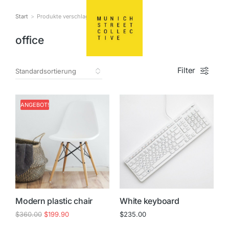
Start
Produkte verschlagwo…
Sie befinden sich hier:
office
Filter
ANGEBOT!
Modern plastic chair
White keyboard
$
360.00
$
199.90
$
235.00