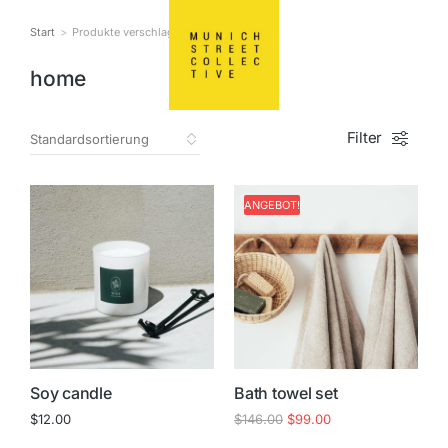
Start
Produkte verschlagwo…
Sie befinden sich hier:
home
Filter
ANGEBOT!
Soy candle
Bath towel set
$
12.00
$
146.00
$
99.00